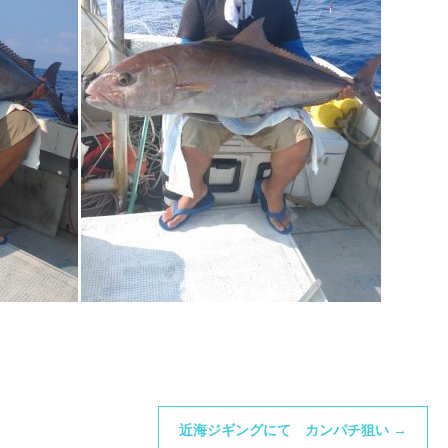
近海ジギングにて カンパチ狙い
→