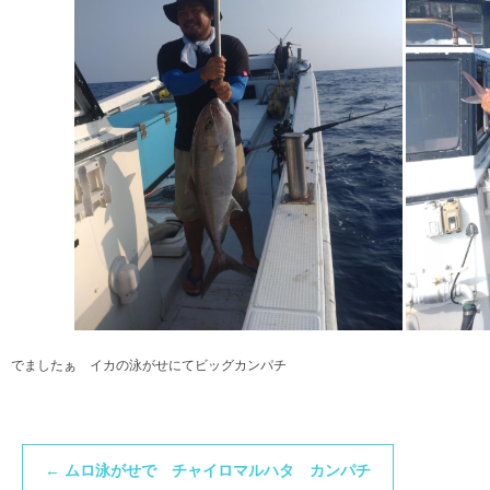
でましたぁ イカの泳がせにてビッグカンパチ
←
ムロ泳がせで チャイロマルハタ カンパチ