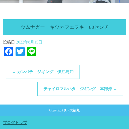
ウムナガー キツネフエフキ 80センチ
投稿日
2022年8月15日
Facebook
Twitter
Line
←
カンパチ ジギング 伊江島沖
チャイロマルハタ ジギング 本部沖
→
Copyright (C) 大福丸
ブログトップ